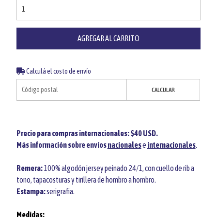
AGREGAR AL CARRITO
Calculá el costo de envío
CALCULAR
Precio para compras internacionales: $40 USD.
Más información sobre envíos
nacionales
e
internacionales
.
Remera:
100% algodón jersey peinado 24/1, con cuello de rib a
tono, tapacosturas y tirillera de hombro a hombro.
Estampa:
serigrafia.
Medidas: