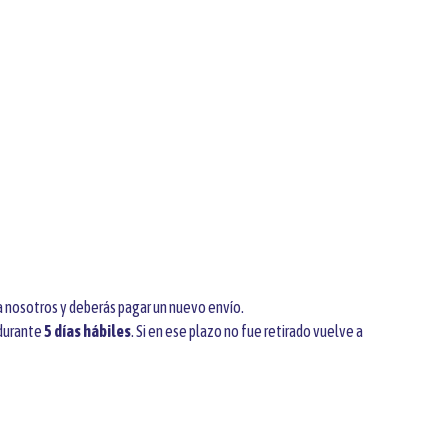
 a nosotros y deberás pagar un nuevo envío.
 durante
5 días hábiles
. Si en ese plazo no fue retirado vuelve a