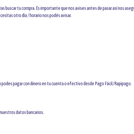
s buscar tu compra. Es importante que nos avises antes de pasar así nos asegu
cesitas otro día / horario nos podés avisar.
 podes pagar con dinero en tu cuenta o efectivo desde Pago Fácil/Rapipago.
 nuestros datos bancarios.