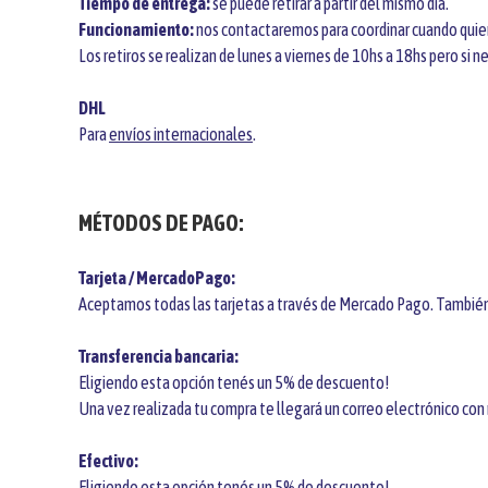
Tiempo de entrega:
se puede retirar a partir del mismo día.
Funcionamiento:
nos contactaremos para coordinar cuando quiera
Los retiros se realizan de lunes a viernes de 10hs a 18hs pero si ne
DHL
Para
envíos internacionales
.
MÉTODOS DE PAGO:
Tarjeta / MercadoPago:
Aceptamos todas las tarjetas a través de Mercado Pago. También
Transferencia bancaria:
Eligiendo esta opción tenés un 5% de descuento!
Una vez realizada tu compra te llegará un correo electrónico con
Efectivo:
Eligiendo esta opción tenés un 5% de descuento!