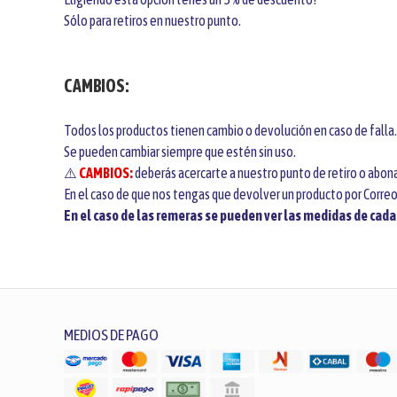
Sólo para retiros en nuestro punto.
CAMBIOS:
Todos los productos tienen cambio o devolución en caso de falla.
Se pueden cambiar siempre que estén sin uso.
⚠️
CAMBIOS:
deberás acercarte a nuestro punto de retiro o abona
En el caso de que nos tengas que devolver un producto por Correo
En el caso de las remeras se pueden ver las medidas de cada t
MEDIOS DE PAGO