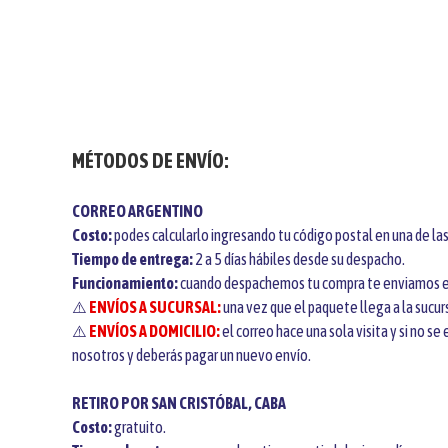
MÉTODOS DE ENVÍO:
CORREO ARGENTINO
Costo:
podes calcularlo ingresando tu código postal en una de las
Tiempo de entrega:
2 a 5 días hábiles desde su despacho.
Funcionamiento:
cuando despachemos tu compra te enviamos e
⚠️
ENVÍOS A SUCURSAL:
una vez que el paquete llega a la sucur
⚠️
ENVÍOS A DOMICILIO:
el correo hace una sola visita y si no s
nosotros y deberás pagar un nuevo envío.
RETIRO POR SAN CRISTÓBAL, CABA
Costo:
gratuito.