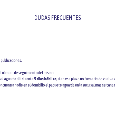
DUDAS FRECUENTES
 publicaciones.
l número de seguimiento del mismo.
sal aguarda allí durante
5 días hábiles
, si en ese plazo no fue retirado vuelve
e encuentra nadie en el domicilio el paquete aguarda en la sucursal más cercana